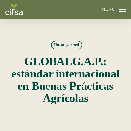
Skip
MENU
to
main
content
Uncategorized
GLOBALG.A.P.:
estándar internacional
en Buenas Prácticas
Agrícolas